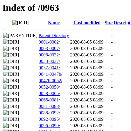
Index of /0963
Name
Last modified
Size
Descript
Parent Directory
-
0001-0002/
2020-08-05 08:09
-
0003-0007/
2020-08-05 08:09
-
0008-0032/
2020-08-05 08:09
-
0033-0037/
2020-08-05 08:09
-
0037-0041/
2020-08-05 08:09
-
0041-0047b/
2020-08-05 08:09
-
0047b-0052/
2020-08-05 08:09
-
0052-0058/
2020-08-05 08:09
-
0058-0065/
2020-08-05 08:09
-
0065-0081/
2020-08-05 08:09
-
0081-0088/
2020-08-05 08:09
-
0088-0092/
2020-08-05 08:09
-
0092-0095/
2020-08-05 08:09
-
0096-0099/
2020-08-05 08:09
-