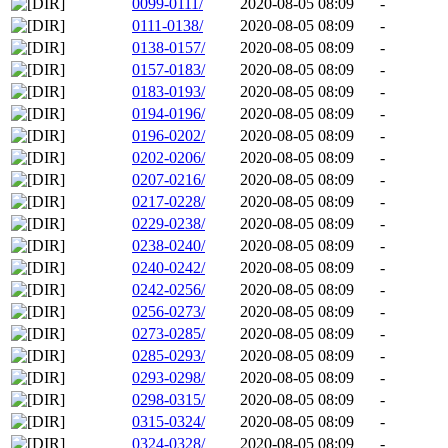
0099-0111/
2020-08-05 08:09
-
0111-0138/
2020-08-05 08:09
-
0138-0157/
2020-08-05 08:09
-
0157-0183/
2020-08-05 08:09
-
0183-0193/
2020-08-05 08:09
-
0194-0196/
2020-08-05 08:09
-
0196-0202/
2020-08-05 08:09
-
0202-0206/
2020-08-05 08:09
-
0207-0216/
2020-08-05 08:09
-
0217-0228/
2020-08-05 08:09
-
0229-0238/
2020-08-05 08:09
-
0238-0240/
2020-08-05 08:09
-
0240-0242/
2020-08-05 08:09
-
0242-0256/
2020-08-05 08:09
-
0256-0273/
2020-08-05 08:09
-
0273-0285/
2020-08-05 08:09
-
0285-0293/
2020-08-05 08:09
-
0293-0298/
2020-08-05 08:09
-
0298-0315/
2020-08-05 08:09
-
0315-0324/
2020-08-05 08:09
-
0324-0328/
2020-08-05 08:09
-