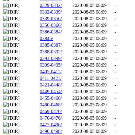
0329-0332/
2020-08-05 08:09
-
0332-0339/
2020-08-05 08:09
-
0339-0356/
2020-08-05 08:09
-
0356-0366/
2020-08-05 08:09
-
0366-0384/
2020-08-05 08:09
-
0384b/
2020-08-05 08:09
-
0385-0387/
2020-08-05 08:09
-
0388-0392/
2020-08-05 08:09
-
0393-0399/
2020-08-05 08:09
-
0399-0405/
2020-08-05 08:09
-
0405-0411/
2020-08-05 08:09
-
0411-0421/
2020-08-05 08:09
-
0421-0448/
2020-08-05 08:09
-
0449-0454/
2020-08-05 08:09
-
0455-0460/
2020-08-05 08:09
-
0460-0468/
2020-08-05 08:09
-
0469-0470/
2020-08-05 08:09
-
0470-0476/
2020-08-05 08:09
-
0477-0496/
2020-08-05 08:09
-
0496-0498/
2020-08-05 08:09
-